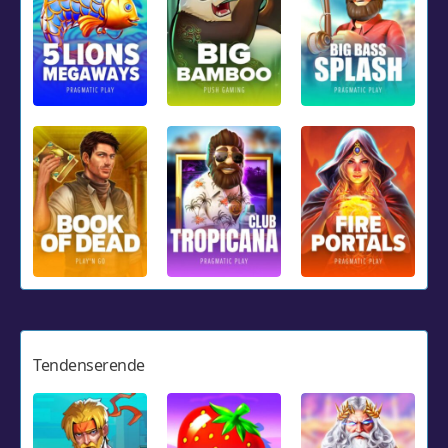
Tendenserende