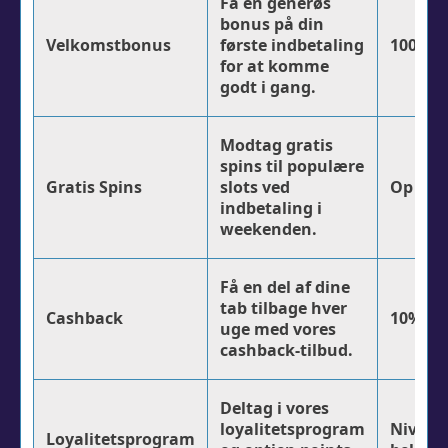
Få en generøs
bonus på din
Velkomstbonus
første indbetaling
100% op
for at komme
godt i gang.
Modtag gratis
spins til populære
Gratis Spins
slots ved
Op til 
indbetaling i
weekenden.
Få en del af dine
tab tilbage hver
Cashback
10% ca
uge med vores
cashback-tilbud.
Deltag i vores
loyalitetsprogram
Niveau
Loyalitetsprogram