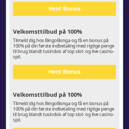
Hent Bonus
Velkomsttilbud på 100%
Tilmeld dig hos BingoBonga og få en bonus på
100% på din første indbetaling med rigtige penge
til brug blandt tusindvis af top slot- og live casino-
spil.
Hent Bonus
Velkomsttilbud på 100%
Tilmeld dig hos BingoBonga og få en bonus på
100% på din første indbetaling med rigtige penge
til brug blandt tusindvis af top slot- og live casino-
spil.