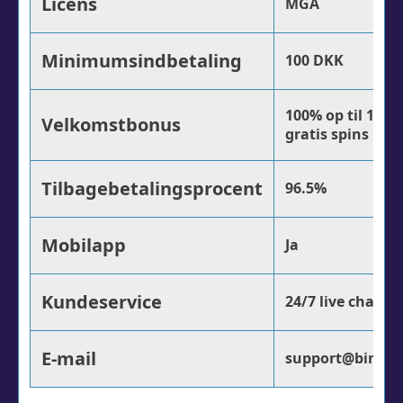
Licens
MGA
Minimumsindbetaling
100 DKK
100% op til 1000
Velkomstbonus
gratis spins
Tilbagebetalingsprocent
96.5%
Mobilapp
Ja
Kundeservice
24/7 live chat
E-mail
support@bingo