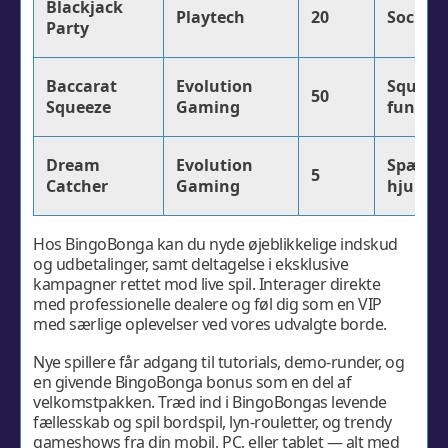
Blackjack
Playtech
20
Socialt 
Party
Baccarat
Evolution
Squeez
50
Squeeze
Gaming
funkti
Dream
Evolution
Spænd
5
Catcher
Gaming
hjulspil
Hos BingoBonga kan du nyde øjeblikkelige indskud
og udbetalinger, samt deltagelse i eksklusive
kampagner rettet mod live spil. Interager direkte
med professionelle dealere og føl dig som en VIP
med særlige oplevelser ved vores udvalgte borde.
Nye spillere får adgang til tutorials, demo-runder, og
en givende BingoBonga bonus som en del af
velkomstpakken. Træd ind i BingoBongas levende
fællesskab og spil bordspil, lyn-rouletter, og trendy
gameshows fra din mobil, PC, eller tablet — alt med